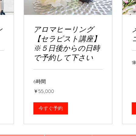
ン
アロマヒーリング
【セラピスト講座】
※５日後からの日時
で予約して下さい
1
6時間
55,000
￥55,000
円
今すぐ予約