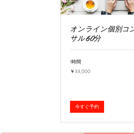
オンライン個別コ
サル60分
1時間
33,000
￥33,000
円
今すぐ予約