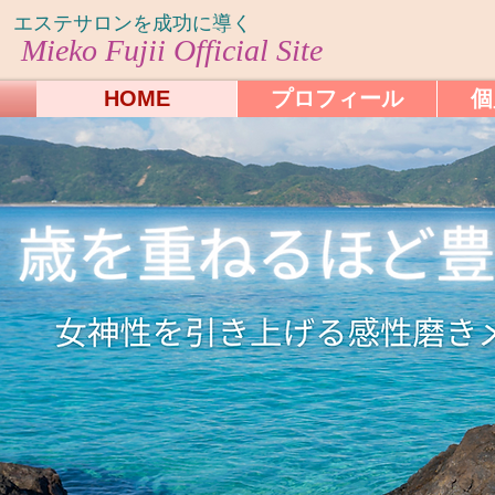
エステサロンを成功に導く
Mieko Fujii
Official Site
HOME
プロフィール
個