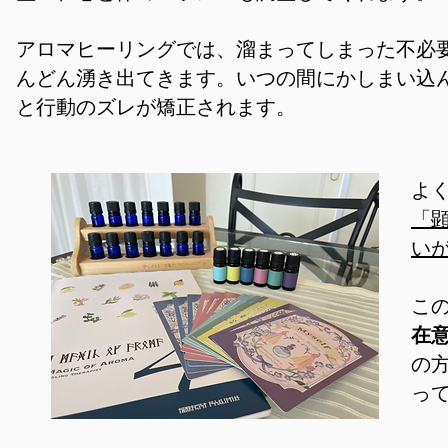
アロマヒーリングでは、溜まってしまった不必
んどん湧き出てきます。いつの間にかしまい込
と行動のズレが矯正されます。
よ
「
い
こ
在
の
っ